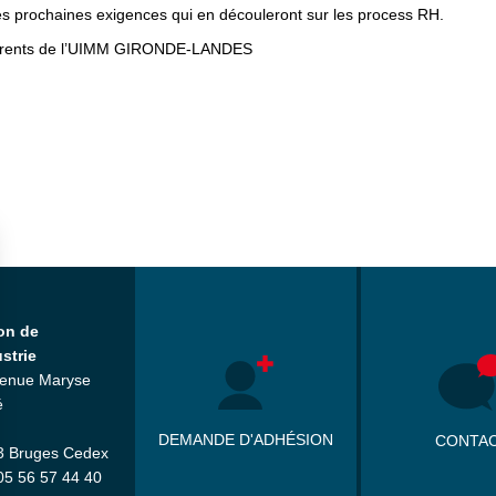
es prochaines exigences qui en découleront sur les process RH.
hérents de l’UIMM GIRONDE-LANDES
on de
ustrie
venue Maryse
é
DEMANDE D'ADHÉSION
CONTA
3 Bruges Cedex
 05 56 57 44 40