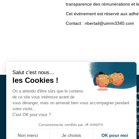
transparence des rémunérations et l
Cet événement est réservé aux ad
Contact : nbertail@uimm3340.com
Salut c'est nous...
les Cookies !
On a attendu d'être sûrs que le contenu
Mais
de ce site vous intéresse avant de
l’ind
vous déranger, mais on aimerait bien vous accompagner pendant
40 a
votre visite...
Basti
C'est OK pour vous ?
BP75
Consentements certifiés par
3352
Tél :
Non merci
Je choisis
OK pour moi