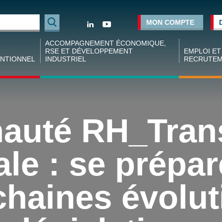
Rechercher
MON COMPTE
ACCOMPAGNEMENT ÉCONOMIQUE,
RSE ET DÉVELOPPEMENT
EMPLOI ET
NTIONNEL
INDUSTRIEL
RECRUTE
tion
Accompagnement des projets industriels
Espace
ve
employeur
Financement des projets
ale
Espace cand
uté RH_Tran
Réseaux de dirigeants
tion
Forum empl
ve nationale
Conseil et formation aux dirigeants
Industrie
ale : se prépa
Opportunités d’affaires
Agence d’in
 nationaux
coopératif
Conjoncture régionale
tion
(ACIER)
chaines évolut
ve nationale
Chiffres clé
rgie
industries d
Métallurgie