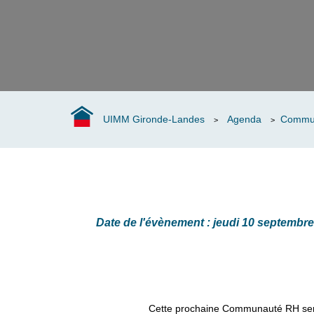
WorldSkills
Forindustrie,
l’aventure
extraordinaire
Nos industriels
ont du talent
UIMM Gironde-Landes
Agenda
Communa
Industriels
>
>
engagés
Date de l'évènement : jeudi 10 septembr
Cette prochaine Communauté RH sera l’