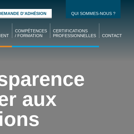
DEMANDE D’ADHÉSION
QUI SOMMES-NOUS ?
COMPÉTENCES
CERTIFICATIONS
MENT
/ FORMATION
PROFESSIONNELLES
CONTACT
Gestion des
CQPM / CQPI
compétences
CCPM / CCPI
idat
Formation des
sparence
Ecoles UIMM
salariés
oi
Alternance
rer aux
térim
Formation des
demandeurs
d’emplois
ions
s des
Formations
e la
d’ingénieurs