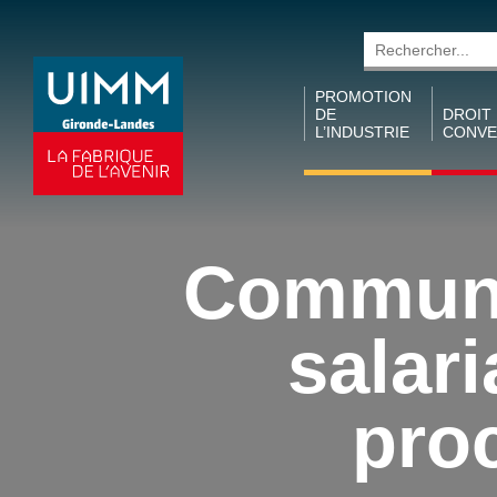
Rechercher
PROMOTION
DE
DROIT
L’INDUSTRIE
CONVE
Promotion des
Conven
métiers
collecti
territori
Collecte de
Communa
taxe
Conven
d’apprentissage
collecti
(ARDACT)
I&C
salari
Semaine de
Accords
l’industrie
Conven
pro
Prix MCLB
collecti
Trajectoires
Métallu
Industrielles