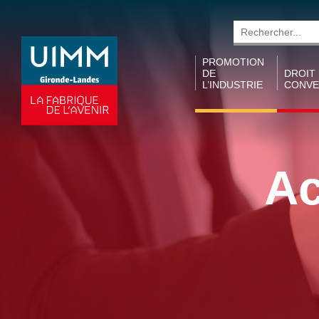
Rechercher
PROMOTION
DE
DROIT
L’INDUSTRIE
CONVE
Promotion des
Conven
métiers
collecti
territori
Collecte de
Ac
taxe
Conven
d’apprentissage
collecti
(ARDACT)
I&C
Semaine de
Accords
l’industrie
Conven
Prix MCLB
collecti
Trajectoires
Métallu
Industrielles