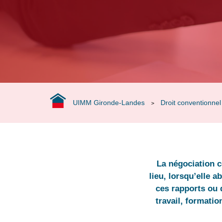
WorldSkills
Forindustrie,
l’aventure
extraordinaire
Nos industriels
ont du talent
Industriels
engagés
UIMM Gironde-Landes
Droit conventionnel
>
La négociation c
lieu, lorsqu’elle a
ces rapports ou d
travail, formatio