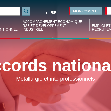
Rechercher
MON COMPTE
ACCOMPAGNEMENT ÉCONOMIQUE,
RSE ET DÉVELOPPEMENT
EMPLOI ET
NTIONNEL
INDUSTRIEL
RECRUTE
tion
Accompagnement des projets industriels
Espace
ve
employeur
Financement des projets
ale
Espace cand
cords nation
Réseaux de dirigeants
tion
Forum empl
ve nationale
Conseil et formation aux dirigeants
Industrie
Opportunités d’affaires
Agence d’in
Métallurgie et interprofessionnels
 nationaux
coopératif
Conjoncture régionale
tion
(ACIER)
ve nationale
Chiffres clé
rgie
industries d
Métallurgie