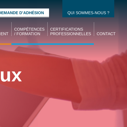
DEMANDE D’ADHÉSION
QUI SOMMES-NOUS ?
COMPÉTENCES
CERTIFICATIONS
MENT
/ FORMATION
PROFESSIONNELLES
CONTACT
Gestion des
CQPM / CQPI
compétences
CCPM / CCPI
idat
Formation des
aux
Ecoles UIMM
salariés
oi
Alternance
térim
Formation des
demandeurs
d’emplois
s des
Formations
e la
d’ingénieurs