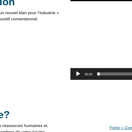
ion
vidéo
un nouvel élan pour l’industrie »
ositif conventionnel.
00:00
e?
s ressources humaines et,
Fiche « Com
embres de votre équipe