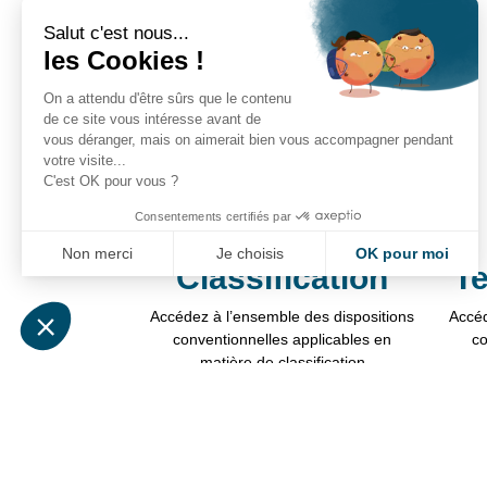
Salut c'est nous...
les Cookies !
On a attendu d'être sûrs que le contenu
de ce site vous intéresse avant de
vous déranger, mais on aimerait bien vous accompagner pendant
votre visite...
C'est OK pour vous ?
Consentements certifiés par
Non merci
Je choisis
OK pour moi
Classification
Te
Axeptio consent
Plateforme de Gestion du Consentement : Personnalisez vos Optio
Accédez à l’ensemble des dispositions
Accéd
Notre plateforme vous permet d'adapter et de gérer vos paramètres 
conventionnelles applicables en
co
matière de classification
Consulter ce dossier