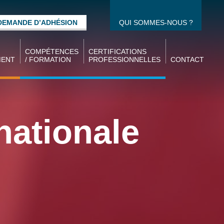
DEMANDE D’ADHÉSION
QUI SOMMES-NOUS ?
COMPÉTENCES
CERTIFICATIONS
MENT
/ FORMATION
PROFESSIONNELLES
CONTACT
Gestion des
CQPM / CQPI
compétences
CCPM / CCPI
idat
Formation des
nationale
Ecoles UIMM
salariés
oi
Alternance
térim
Formation des
demandeurs
d’emplois
s des
Formations
e la
d’ingénieurs