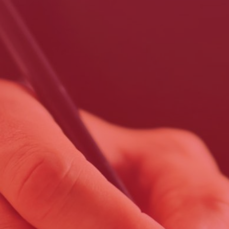
WorldSkills
Forindustrie,
l’aventure
extraordinaire
Nos industriels
ont du talent
Industriels
engagés