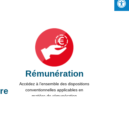
Rémunération
Accédez à l’ensemble des dispositions
ions. Personnalisez vos préférences pour contrôler la manière dont vos
re
conventionnelles applicables en
matière de rémunération
itions
Consulter ce dossier
 en
e