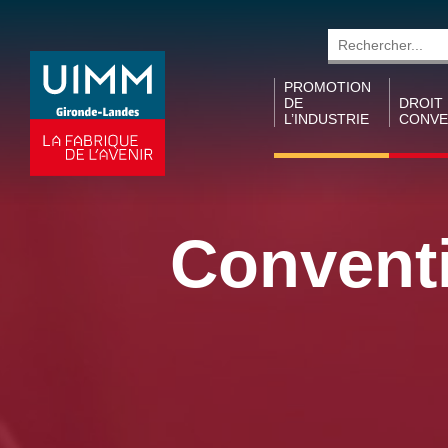
Rechercher
PROMOTION
DE
DROIT
L’INDUSTRIE
CONVE
Promotion des
Conven
métiers
collecti
territori
Collecte de
Conventi
taxe
Conven
d’apprentissage
collecti
(ARDACT)
I&C
Semaine de
Accords
l’industrie
Conven
Prix MCLB
collecti
Trajectoires
Métallu
Industrielles