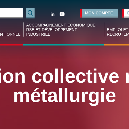
Rechercher
MON COMPTE
ACCOMPAGNEMENT ÉCONOMIQUE,
RSE ET DÉVELOPPEMENT
EMPLOI ET
NTIONNEL
INDUSTRIEL
RECRUTE
tion
Accompagnement des projets industriels
Espace
ve
employeur
Financement des projets
ale
Espace cand
on collective 
Réseaux de dirigeants
tion
Forum empl
ve nationale
Conseil et formation aux dirigeants
Industrie
métallurgie
Opportunités d’affaires
Agence d’in
 nationaux
coopératif
Conjoncture régionale
tion
(ACIER)
ve nationale
Chiffres clé
rgie
industries d
Métallurgie