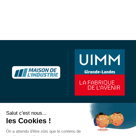
Maison de l’industrie
Salut c'est nous...
40 avenue Maryse Bastié
les Cookies !
BP75
33523 Bruges Cedex
On a attendu d'être sûrs que le contenu de
Tél : 05 56 57 44 40