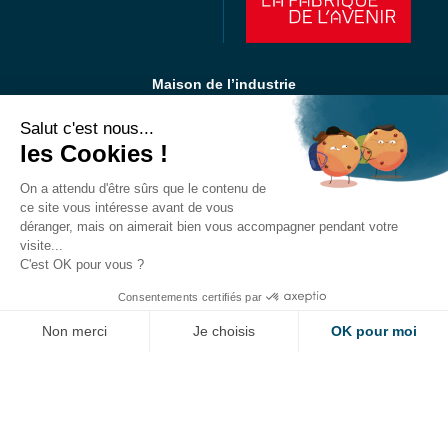
Maison de l’industrie
40 avenue Maryse Bastié
Salut c'est nous...
BP75
les Cookies !
33523 Bruges Cedex
Tél : 05 56 57 44 40
On a attendu d'être sûrs que le contenu de
ce site vous intéresse avant de vous
déranger, mais on aimerait bien vous accompagner pendant votre
visite...
C'est OK pour vous ?
DEMANDE D'ADHÉSION
CONTACT
Consentements certifiés par
Non merci
Je choisis
OK pour moi
Axeptio consent
Plateforme de Gestion du Consentement : Personnalisez vos Options
Suivez-nous :
Qui sommes-nous ?
Notre plateforme vous permet d'adapter et de gérer vos paramètres de 