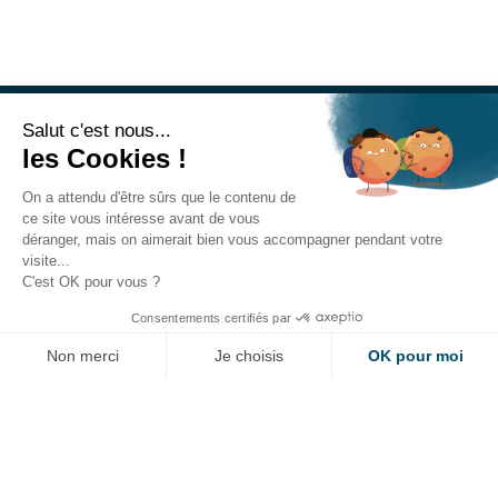
Salut c'est nous...
les Cookies !
On a attendu d'être sûrs que le contenu de
ce site vous intéresse avant de vous
déranger, mais on aimerait bien vous accompagner pendant votre
visite...
C'est OK pour vous ?
Consentements certifiés par
Maison de l’industrie
Non merci
Je choisis
OK pour moi
40 avenue Maryse Bastié
BP75
Axeptio consent
Plateforme de Gestion du Consentement : Personnalisez vos Options
33523 Bruges Cedex
Notre plateforme vous permet d'adapter et de gérer vos paramètres de 
Tél : 05 56 57 44 40