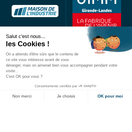
Salut c'est nous...
les Cookies !
Maison de l’industrie
40 avenue Maryse Bastié
On a attendu d'être sûrs que le contenu de
BP75
ce site vous intéresse avant de vous
33523 Bruges Cedex
déranger, mais on aimerait bien vous accompagner pendant votre
visite...
Tél : 05 56 57 44 40
C'est OK pour vous ?
Consentements certifiés par
Non merci
Je choisis
OK pour moi
Axeptio consent
Plateforme de Gestion du Consentement : Personnalisez vos Options
DEMANDE D'ADHÉSION
CONTACT
Notre plateforme vous permet d'adapter et de gérer vos paramètres de 
Suivez-nous :