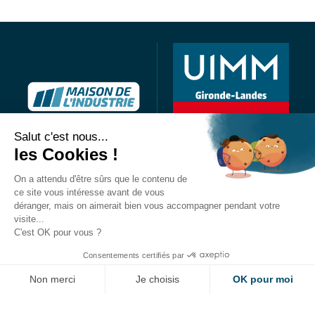
Salut c'est nous...
les Cookies !
Maison de l’industrie
On a attendu d'être sûrs que le contenu de
ce site vous intéresse avant de vous
40 avenue Maryse Bastié
déranger, mais on aimerait bien vous accompagner pendant votre
BP75
visite...
33523 Bruges Cedex
C'est OK pour vous ?
Tél : 05 56 57 44 40
Consentements certifiés par
Non merci
Je choisis
OK pour moi
Axeptio consent
Plateforme de Gestion du Consentement : Personnalisez vos Options