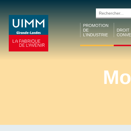
Rechercher
PROMOTION
DE
DROIT
L’INDUSTRIE
CONVE
Promotion des
Conven
métiers
collecti
territori
Collecte de
Mo
taxe
Conven
d’apprentissage
collecti
(ARDACT)
I&C
Semaine de
Accords
l’industrie
Conven
Prix MCLB
collecti
Trajectoires
Métallu
Industrielles