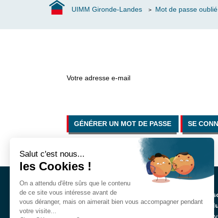
WorldSkills
UIMM Gironde-Landes
Mot de passe oublié
>
Forindustrie,
l’aventure
extraordinaire
Nos industriels
ont du talent
Votre adresse e-mail
Industriels
engagés
GÉNÉRER UN MOT DE PASSE
SE CON
Salut c'est nous...
les Cookies !
On a attendu d'être sûrs que le contenu
de ce site vous intéresse avant de
Mais
vous déranger, mais on aimerait bien vous accompagner pendant
l’ind
votre visite...
40 a