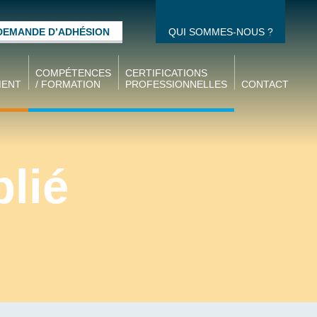
DEMANDE D’ADHÉSION
QUI SOMMES-NOUS ?
COMPÉTENCES
CERTIFICATIONS
MENT
/ FORMATION
PROFESSIONNELLES
CONTACT
Gestion des
CQPM / CQPI
compétences
CCPM / CCPI
idat
Formation des
lié
Ecoles UIMM
salariés
oi
Alternance
térim
Formation des
demandeurs
d’emplois
s des
Formations
e la
d’ingénieurs