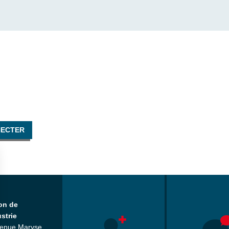
NECTER
on de
ustrie
venue Maryse