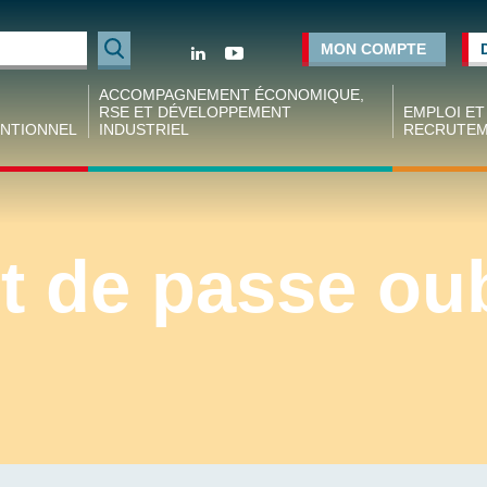
Rechercher
MON COMPTE
ACCOMPAGNEMENT ÉCONOMIQUE,
RSE ET DÉVELOPPEMENT
EMPLOI ET
NTIONNEL
INDUSTRIEL
RECRUTE
tion
Accompagnement des projets industriels
Espace
ve
employeur
Financement des projets
ale
Espace cand
t de passe oub
Réseaux de dirigeants
tion
Forum empl
ve nationale
Conseil et formation aux dirigeants
Industrie
Opportunités d’affaires
Agence d’in
 nationaux
coopératif
Conjoncture régionale
tion
(ACIER)
ve nationale
Chiffres clé
rgie
industries d
Métallurgie