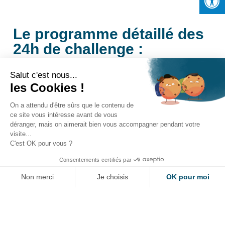
Le programme détaillé des
24h de challenge :
J1 : vendredi 14 novembre
Salut c'est nous...
– 17h : Mot d’accueil, présentation du challenge et des lots,
les Cookies !
présentation des infrastructures de la Maison de l’Industrie
mobilisables pour l’événement
On a attendu d'être sûrs que le contenu de
– 18h : Constitution des équipes
ce site vous intéresse avant de vous
– 18h30 : Répartition en salles/espaces différents au sein du
déranger, mais on aimerait bien vous accompagner pendant votre
Design Center
visite...
– 19h : début du brainstorming et intervention des mentors
C'est OK pour vous ?
– 19h30 : livraison de paniers repas
Consentements certifiés par
– 22h : Départ des mentors
Non merci
Je choisis
OK pour moi
J2 : samedi 15 novembre
– 08h : Retour des mentors et petit déjeuner commun
Axeptio consent
Plateforme de Gestion du Consentement : Personnalisez vos Options
– 10h : Accompagnement à la conception assistée sur
Notre plateforme vous permet d'adapter et de gérer vos paramètres de 
ordinateur, prototypage et préparation de la présentation
finale